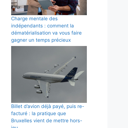
Charge mentale des
indépendants : comment la
dématérialisation va vous faire
gagner un temps précieux
Billet d’avion déjà payé, puis re-
facturé : la pratique que
Bruxelles vient de mettre hors-
jeu