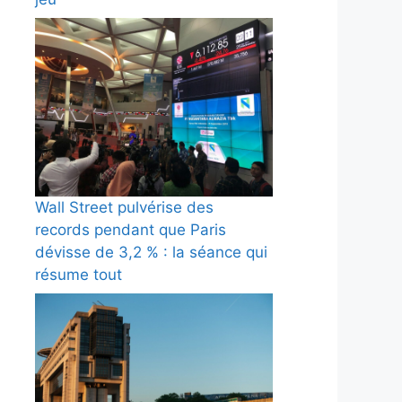
Wall Street pulvérise des
records pendant que Paris
dévisse de 3,2 % : la séance qui
résume tout