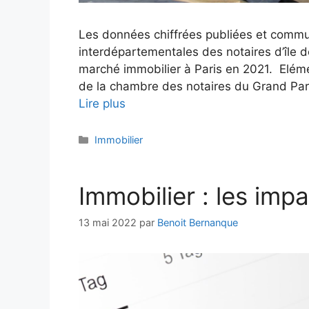
Les données chiffrées publiées et comm
interdépartementales des notaires d’île de
marché immobilier à Paris en 2021. Eléme
de la chambre des notaires du Grand Paris
Lire plus
Catégories
Immobilier
Immobilier : les impac
13 mai 2022
par
Benoit Bernanque