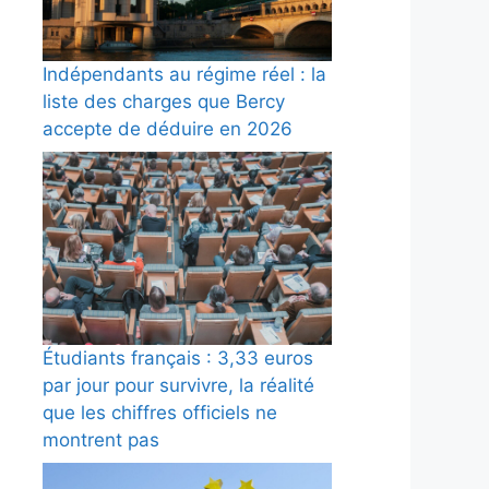
Indépendants au régime réel : la
liste des charges que Bercy
accepte de déduire en 2026
Étudiants français : 3,33 euros
par jour pour survivre, la réalité
que les chiffres officiels ne
montrent pas