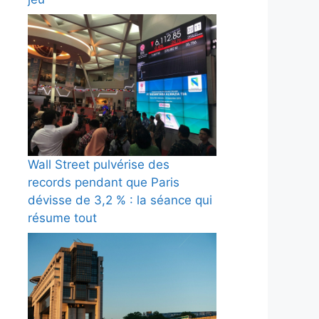
Wall Street pulvérise des
records pendant que Paris
dévisse de 3,2 % : la séance qui
résume tout