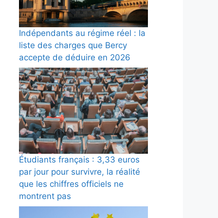
Indépendants au régime réel : la
liste des charges que Bercy
accepte de déduire en 2026
Étudiants français : 3,33 euros
par jour pour survivre, la réalité
que les chiffres officiels ne
montrent pas