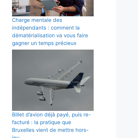
Charge mentale des
indépendants : comment la
dématérialisation va vous faire
gagner un temps précieux
Billet d’avion déjà payé, puis re-
facturé : la pratique que
Bruxelles vient de mettre hors-
jeu