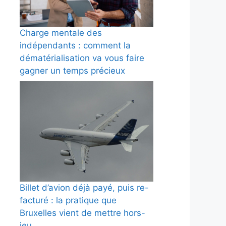
Charge mentale des
indépendants : comment la
dématérialisation va vous faire
gagner un temps précieux
Billet d’avion déjà payé, puis re-
facturé : la pratique que
Bruxelles vient de mettre hors-
jeu