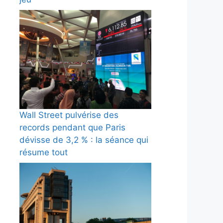
Wall Street pulvérise des
records pendant que Paris
dévisse de 3,2 % : la séance qui
résume tout