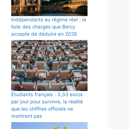
Indépendants au régime réel : la
liste des charges que Bercy
accepte de déduire en 2026
Étudiants français : 3,33 euros
par jour pour survivre, la réalité
que les chiffres officiels ne
montrent pas