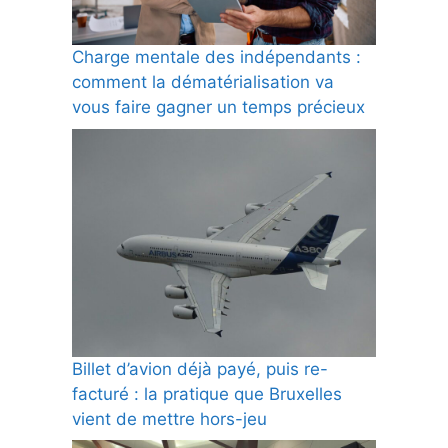
Charge mentale des indépendants :
comment la dématérialisation va
vous faire gagner un temps précieux
Billet d’avion déjà payé, puis re-
facturé : la pratique que Bruxelles
vient de mettre hors-jeu