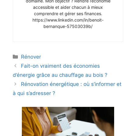
domaine. Mon objectif ? Rendre l’économie
accessible et aider chacun à mieux
comprendre et gérer ses finances.
https://www.linkedin.com/in/benoit-
bernanque-57503039b/
Catégories
Rénover
Fait-on vraiment des économies
d’énergie grâce au chauffage au bois ?
Rénovation énergétique : où s’informer et
à qui s’adresser ?