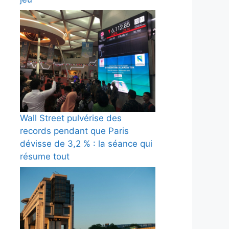
Wall Street pulvérise des
records pendant que Paris
dévisse de 3,2 % : la séance qui
résume tout