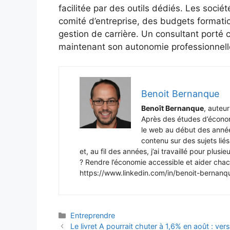
facilitée par des outils dédiés. Les soci
comité d’entreprise, des budgets format
gestion de carrière. Un consultant porté 
maintenant son autonomie professionnell
Benoit Bernanque
Benoît Bernanque
, auteu
Après des études d’économi
le web au début des année
contenu sur des sujets liés 
et, au fil des années, j’ai travaillé pour plus
? Rendre l’économie accessible et aider cha
https://www.linkedin.com/in/benoit-berna
Catégories
Entreprendre
Le livret A pourrait chuter à 1,6% en août : v