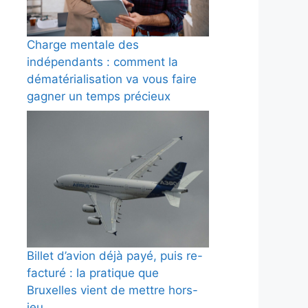
Charge mentale des
indépendants : comment la
dématérialisation va vous faire
gagner un temps précieux
Billet d’avion déjà payé, puis re-
facturé : la pratique que
Bruxelles vient de mettre hors-
jeu