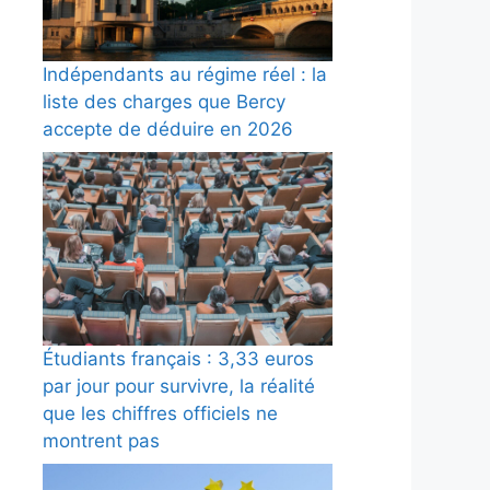
Indépendants au régime réel : la
liste des charges que Bercy
accepte de déduire en 2026
Étudiants français : 3,33 euros
par jour pour survivre, la réalité
que les chiffres officiels ne
montrent pas