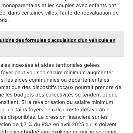
s monoparentales et les couples avec enfants ont
éel dans certaines villes, faute de réévaluation de
rix.
lutions des formules d'acquisition d'un véhicule en
ales indexées et aides territoriales gelées
 foyer peut voir son salaire minimum augmenter
al si les aides communales ou départementales
ématique des dispositifs locaux pourrait prendre de
ue les budgets des collectivités se tendent et que
ifient. Si la revalorisation du salaire minimum
ur certains foyers, le calcul reste défavorable
s disponibles. La pression financière sur les
tion de 1,7 % du RSA en avril 2025 qu’ils doivent
te tension budgétaire explique en partie pourquoi