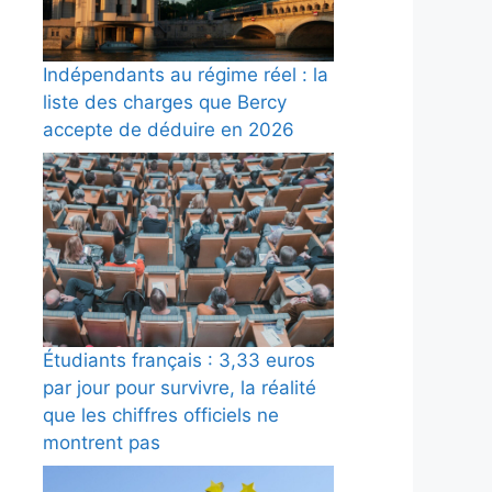
Indépendants au régime réel : la
liste des charges que Bercy
accepte de déduire en 2026
Étudiants français : 3,33 euros
par jour pour survivre, la réalité
que les chiffres officiels ne
montrent pas