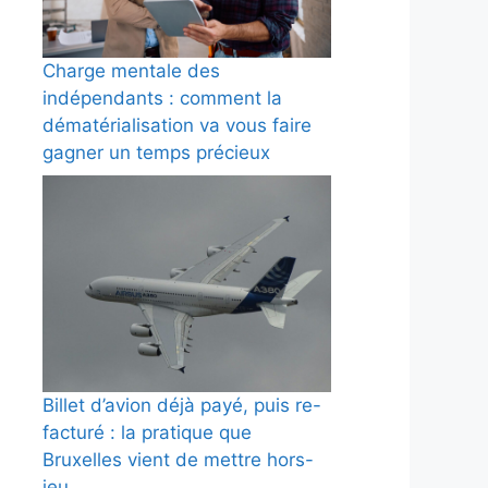
Charge mentale des
indépendants : comment la
dématérialisation va vous faire
gagner un temps précieux
Billet d’avion déjà payé, puis re-
facturé : la pratique que
Bruxelles vient de mettre hors-
jeu