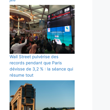
Wall Street pulvérise des
records pendant que Paris
dévisse de 3,2 % : la séance qui
résume tout