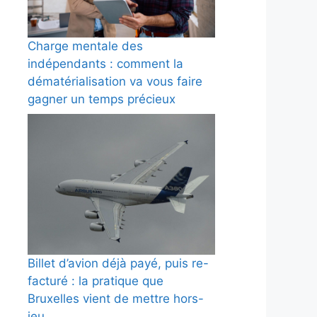
Charge mentale des
indépendants : comment la
dématérialisation va vous faire
gagner un temps précieux
Billet d’avion déjà payé, puis re-
facturé : la pratique que
Bruxelles vient de mettre hors-
jeu