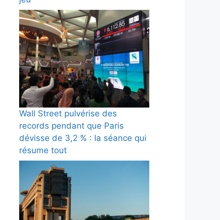
Wall Street pulvérise des
records pendant que Paris
dévisse de 3,2 % : la séance qui
résume tout