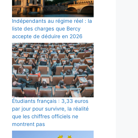
Indépendants au régime réel : la
liste des charges que Bercy
accepte de déduire en 2026
Étudiants français : 3,33 euros
par jour pour survivre, la réalité
que les chiffres officiels ne
montrent pas