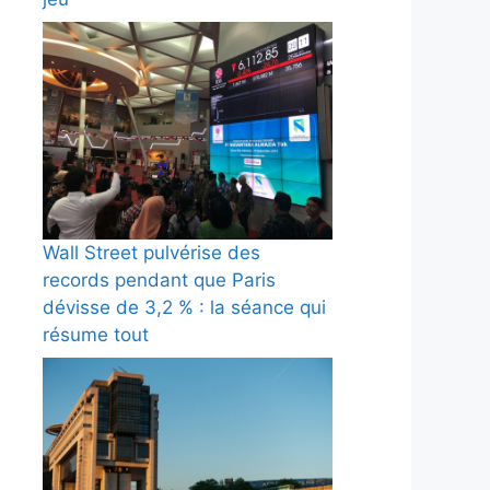
Wall Street pulvérise des
records pendant que Paris
dévisse de 3,2 % : la séance qui
résume tout