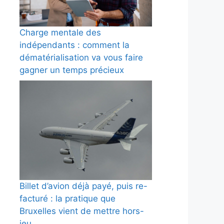
Charge mentale des
indépendants : comment la
dématérialisation va vous faire
gagner un temps précieux
Billet d’avion déjà payé, puis re-
facturé : la pratique que
Bruxelles vient de mettre hors-
jeu