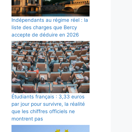
Indépendants au régime réel : la
liste des charges que Bercy
accepte de déduire en 2026
Étudiants français : 3,33 euros
par jour pour survivre, la réalité
que les chiffres officiels ne
montrent pas