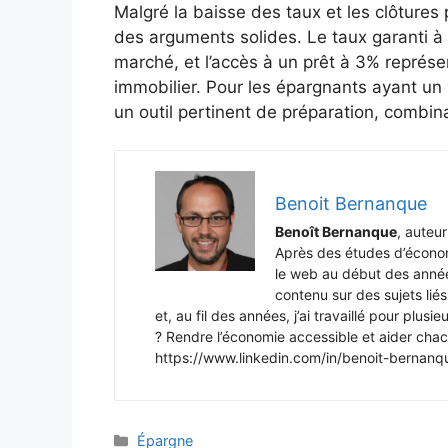
Malgré la baisse des taux et les clôture
des arguments solides. Le taux garanti à 
marché, et l’accès à un prêt à 3% représe
immobilier. Pour les épargnants ayant un 
un outil pertinent de préparation, combina
Benoit Bernanque
Benoît Bernanque
, auteu
Après des études d’économi
le web au début des année
contenu sur des sujets liés 
et, au fil des années, j’ai travaillé pour plus
? Rendre l’économie accessible et aider cha
https://www.linkedin.com/in/benoit-berna
Catégories
Épargne