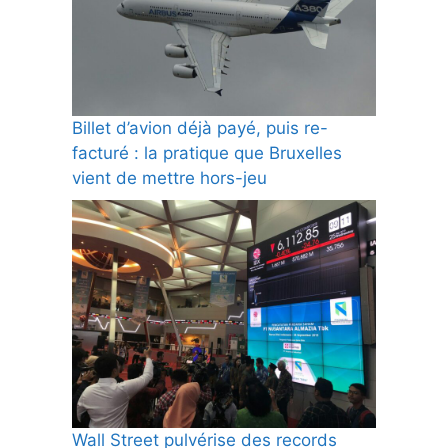
Billet d’avion déjà payé, puis re-
facturé : la pratique que Bruxelles
vient de mettre hors-jeu
Wall Street pulvérise des records